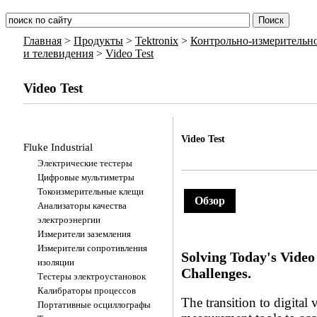
Главная
>
Продукты
>
Tektronix
>
Контрольно-измерительно
и телевидения
>
Video Test
Video Test
Video Test
Fluke Industrial
Электрические тестеры
Цифровые мультиметры
Токоизмерительные клещи
Обзор
Анализаторы качества
электроэнергии
Измерители заземления
Измерители сопротивления
Solving Today's Video
изоляции
Challenges.
Тестеры электроустановок
Калибраторы процессов
The transition to digital 
Портативные осциллографы