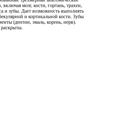
 включая мозг, кости, гортань, трахеи,
са и зубы. Дает возможность выполнять
бекулярной и кортикальной кости. Зубы
нты (дентин, эмаль, корень, нерв).
 раскрыты.
nal"
уль 3, дом