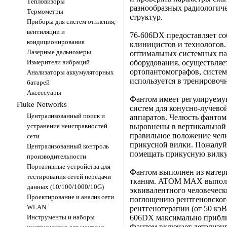
Тепловизоры
разнообразных радиологич
Термометры
структур.
Приборы для систем отпления,
вентиляции и
76-606DX предоставляет со
кондиционирования
клиницистов и технологов.
Лазерные дальномеры
оптимальных системных пар
Измерители вибраций
оборудования, осуществляе
ортопантомографов, систем
Анализаторы аккумуляторных
используется в тренировоч
батарей
Аксессуары
Фантом имеет регулируемую
Fluke Networks
систем для конусно-лучев
Централизованный поиск и
аппаратов. Челюсть фантом
устранение неисправностей
выровнены в вертикальной 
правильное положение чел
сети
прикусной вилки. Пожалуйс
Централизованный контроль
помещать прикусную вилку 
производительности
Портативные устройства для
Фантом выполнен из матер
тестирования сетей передачи
тканям. ATOM MAX выполне
данных (10/100/1000/10G)
эквивалентного человечес
Проектирование и анализ сети
поглощению рентгеновског
WLAN
рентгенотерапии (от 50 кэВ
Инструменты и наборы
606DX максимально прибли
Фантом включает детализи