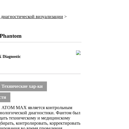
а диагностической визуализации
>
 Phantom
Diagnostic
Технические хар-ки
сти
X ATOM MAX является контрольным
енологической диагностики. Фантом был
ы дать техническому и медицинскому
бирать, контролировать, корректировать
нирования во время проведения