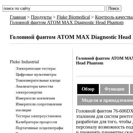
Главная
>
Продукты
>
Fluke Biomedical
>
Контроль качеств
Головной фантом ATOM MAX Diagnostic Head Phantom
Головной фантом ATOM MAX Diagnostic Head
Головной фантом ATOM MAX 
Fluke Industrial
Head Phantom
Электрические тестеры
Цифровые мультиметры
Токоизмерительные клещи
Анализаторы качества
Обзор
Функции
электроэнергии
Измерители заземления
Модели и принадлежно
Измерители сопротивления
изоляции
Головной фантом 76-606D
Тестеры электроустановок
эталоном для систем рентг
разработан для того, чтоб
Калибраторы процессов
персоналу возможность под
Портативные осциллографы
и проверять параметры ска