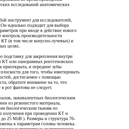
еских исследований анатомических
бой инструмент для исследователей,
 Он идеально подходит для выбора
аметров при вводе в действие нового
т контроль производительности
 КТ (в том числе конусно-лучевых) и
ных целях.
 подставку для закрепления внутри
ой КТ или панорамных рентгеновских
а приоткрыта, и передние зубы
плоскости для того, чтобы имитировать
юстей, достигаемое с помощью
та, обратите внимание на то, что
в рот фантома не следует.
иалов, эквивалентных биологическим
н из резинистого материала,
ким биологическим тканям по
о излучения при проведении КТ и
 до 25 МэВ ). Размеры и структура 76-
жены к параметрам головы человека.
рованные трехмерные анатомические