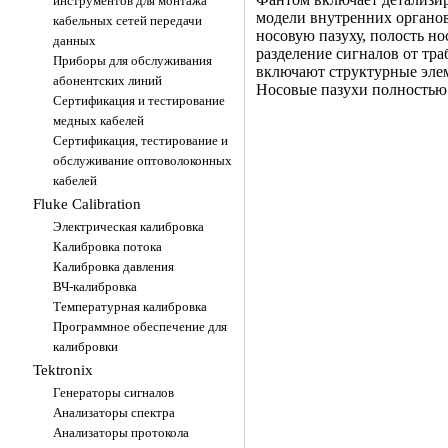
инструментов для монтажа
модели внутренних органов,
кабельных сетей передачи
носовую пазуху, полость но
данных
разделение сигналов от тра
Приборы для обслуживания
включают структурные элеме
абонентских линий
Носовые пазухи полностью
Сертификация и тестирование
медных кабелей
TOO "FLK systems Internatio
Сертификация, тестирование и
Республика Казахстан,
050009, г.Алматы, мкр. Тауг
обслуживание оптоволоконных
69.
кабелей
Fluke Calibration
Электрическая калибровка
Калибровка потока
Калибровка давления
ВЧ-калибровка
Температурная калибровка
Программное обеспечение для
калибровки
Tektronix
Генераторы сигналов
Анализаторы спектра
Анализаторы протокола