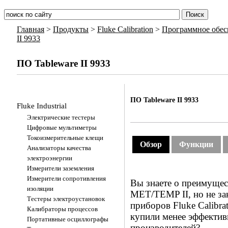
Главная
>
Продукты
>
Fluke Calibration
>
Программное обес
II 9933
ПО Tableware II 9933
ПО Tableware II 9933
Fluke Industrial
Электрические тестеры
Цифровые мультиметры
Токоизмерительные клещи
Обзор
Функции
Анализаторы качества
электроэнергии
Измерители заземления
Измерители сопротивления
Вы знаете о преимущес
изоляции
MET/TEMP II, но не за
Тестеры электроустановок
приборов Fluke Calibra
Калибраторы процессов
купили менее эффекти
Портативные осциллографы
производителей?