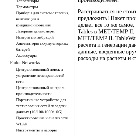
Тепловизоры
Термометры
Расстраиваться не стоит
Приборы для систем отпления,
предложить! Пакет про
вентиляции и
делает все то же самое, 
кондиционирования
Tables в MET/TEMP II,
Лазерные дальномеры
Измерители вибраций
MET/TEMP II. TableWar
Анализаторы аккумуляторных
расчета и генерации д
батарей
данные, введенные вру
Аксессуары
расходы на расчеты и с
Fluke Networks
TOO "FLK systems Internatio
Централизованный поиск и
Республика Казахстан,
устранение неисправностей
050009, г.Алматы, мкр. Тауг
сети
69.
Централизованный контроль
производительности
Портативные устройства для
тестирования сетей передачи
данных (10/100/1000/10G)
Проектирование и анализ сети
WLAN
Инструменты и наборы