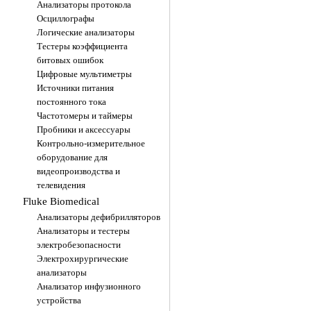
050009, г.Алматы, мкр. Тауг
Анализаторы протокола
69.
Осциллографы
Логические анализаторы
Тестеры коэффициента
битовых ошибок
Цифровые мультиметры
Источники питания
постоянного тока
Частотомеры и таймеры
Пробники и аксессуары
Контрольно-измерительное
оборудование для
видеопроизводства и
телевидения
Fluke Biomedical
Анализаторы дефибрилляторов
Анализаторы и тестеры
электробезопасности
Электрохирургические
анализаторы
Анализатор инфузионного
устройства