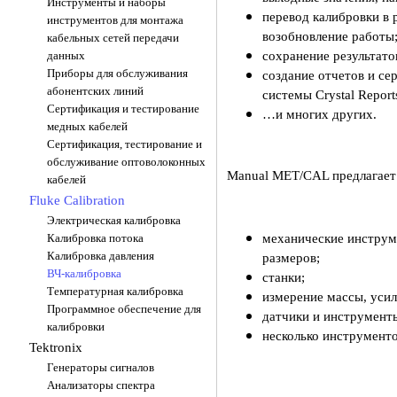
Инструменты и наборы
перевод калибровки в
инструментов для монтажа
возобновление работы
кабельных сетей передачи
сохранение результато
данных
Приборы для обслуживания
создание отчетов и с
абонентских линий
системы Crystal Report
Сертификация и тестирование
…и многих других.
медных кабелей
Сертификация, тестирование и
обслуживание оптоволоконных
Manual MET/CAL предлагает
кабелей
Fluke Calibration
Электрическая калибровка
механические инструм
Калибровка потока
Калибровка давления
размеров;
ВЧ-калибровка
станки;
Температурная калибровка
измерение массы, усил
Программное обеспечение для
датчики и инструмент
калибровки
несколько инструменто
Tektronix
TOO "FLK systems Internatio
Генераторы сигналов
Республика Казахстан,
Анализаторы спектра