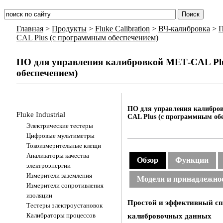
Главная
>
Продукты
>
Fluke Calibration
>
ВЧ-калибровка
>
П
CAL Plus (с программным обеспечением)
ПО для управления калибровкой МЕТ-CAL Pl
обеспечением)
ПО для управления калибро
Fluke Industrial
CAL Plus (с программным об
Электрические тестеры
Цифровые мультиметры
Токоизмерительные клещи
Анализаторы качества
Обзор
Функции
электроэнергии
Измерители заземления
Модели и принадлежно
Измерители сопротивления
изоляции
Простой и эффективный спо
Тестеры электроустановок
калибровочных данных
Калибраторы процессов