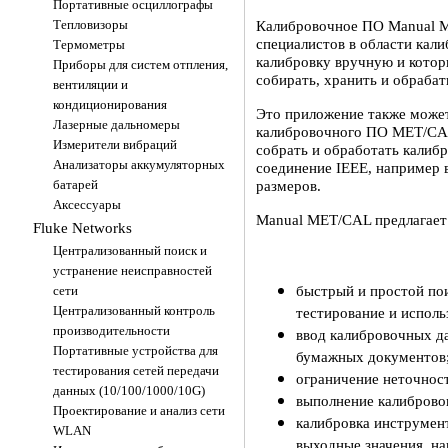
Портативные осциллографы
Калибровочное ПО Manual M
Тепловизоры
специалистов в области кали
Термометры
калибровку вручную и кото
Приборы для систем отпления,
собирать, хранить и обраба
вентиляции и
кондиционирования
Это приложение также может
Лазерные дальномеры
калибровочного ПО MET/C
Измерители вибраций
собрать и обработать калиб
Анализаторы аккумуляторных
соединение IEEE, например 
размеров.
батарей
Аксессуары
Manual MET/CAL предлагает
Fluke Networks
Централизованный поиск и
устранение неисправностей
быстрый и простой пои
сети
Централизованный контроль
тестирование и испол
производительности
ввод калибровочных д
Портативные устройства для
бумажных документов
тестирования сетей передачи
ограничение неточнос
данных (10/100/1000/10G)
выполнение калибровок
Проектирование и анализ сети
калибровка инструмен
WLAN
выходные значения, на