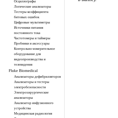
Осциллографы
Логические анализаторы
TOO "FLK systems Internatio
Тестеры коэффициента
Республика Казахстан,
битовых ошибок
050009, г.Алматы, мкр. Тауг
Цифровые мультиметры
69.
Источники питания
постоянного тока
Частотомеры и таймеры
Пробники и аксессуары
Контрольно-измерительное
оборудование для
видеопроизводства и
телевидения
Fluke Biomedical
Анализаторы дефибрилляторов
Анализаторы и тестеры
электробезопасности
Электрохирургические
анализаторы
Анализатор инфузионного
устройства
Медицинская радиология