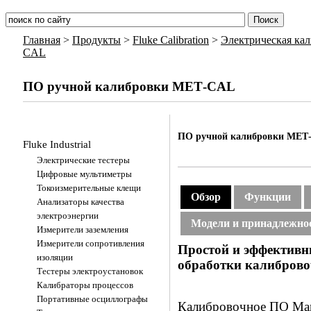
Главная
>
Продукты
>
Fluke Calibration
>
Электрическая ка
CAL
ПО ручной калибровки МЕТ-CAL
ПО ручной калибровки МЕТ
Fluke Industrial
Электрические тестеры
Цифровые мультиметры
Токоизмерительные клещи
Обзор
Функции
Анализаторы качества
электроэнергии
Модели и принадлежно
Измерители заземления
Измерители сопротивления
Простой
и
эффектив
изоляции
обработки
калибров
Тестеры электроустановок
Калибраторы процессов
Портативные осциллографы
Калибровочное ПО Ma