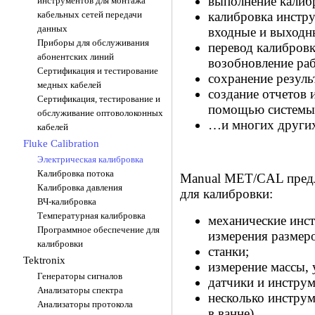
выполнение калибр
инструментов для монтажа
кабельных сетей передачи
калибровка инстр
данных
входные и выходны
Приборы для обслуживания
перевод калибров
абонентских линий
возобновление ра
Сертификация и тестирование
сохранение резуль
медных кабелей
создание отчетов 
Сертификация, тестирование и
помощью системы C
обслуживание оптоволоконных
…и многих други
кабелей
Fluke Calibration
Электрическая калибровка
Калибровка потока
Manual MET/CAL предл
Калибровка давления
для калибровки:
ВЧ-калибровка
Температурная калибровка
механические инс
Программное обеспечение для
измерения размер
калибровки
станки;
Tektronix
измерение массы, 
Генераторы сигналов
датчики и инструм
Анализаторы спектра
несколько инстру
Анализаторы протокола
в ванне).