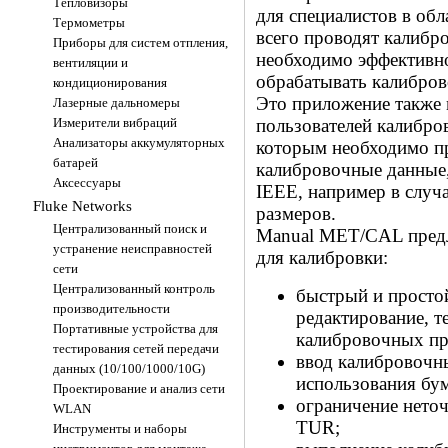
Тепловизоры
для специалистов в обл
Термометры
всего проводят калибр
Приборы для систем отпления,
необходимо эффективно
вентиляции и
обрабатывать калибро
кондиционирования
Это приложение также
Лазерные дальномеры
Измерители вибраций
пользователей калиб
Анализаторы аккумуляторных
которым необходимо пр
батарей
калибровочные данные,
Аксессуары
IEEE, например в случ
Fluke Networks
размеров.
Централизованный поиск и
Manual MET/CAL предл
устранение неисправностей
для калибровки:
сети
Централизованный контроль
быстрый и простой
производительности
редактирование, т
Портативные устройства для
калибровочных пр
тестирования сетей передачи
ввод калибровочн
данных (10/100/1000/10G)
использования бу
Проектирование и анализ сети
ограничение неточ
WLAN
TUR;
Инструменты и наборы